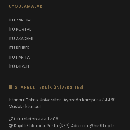
UYGULAMALAR
İTÜ YARDIM
İTÜ PORTAL
İTÜ AKADEMİ
İTÜ REHBER
İTÜ HARİTA
İTÜ MEZUN
İSTANBUL TEKNİK ÜNİVERSİTESİ
İstanbul Teknik Üniversitesi Ayazağa Kampüsü 34469
Maslak-İstanbul
İTÜ Telefon 444 1 488
Kayıtlı Elektronik Posta (KEP) Adresi itu@hs01.kep.tr