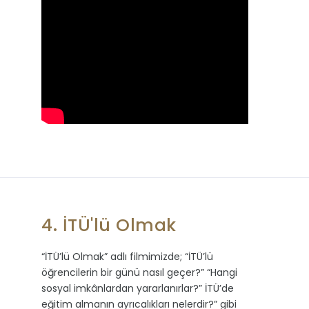
4. İTÜ'lü Olmak
“İTÜ’lü Olmak” adlı filmimizde; “İTÜ’lü
öğrencilerin bir günü nasıl geçer?” “Hangi
sosyal imkânlardan yararlanırlar?” İTÜ’de
eğitim almanın ayrıcalıkları nelerdir?” gibi