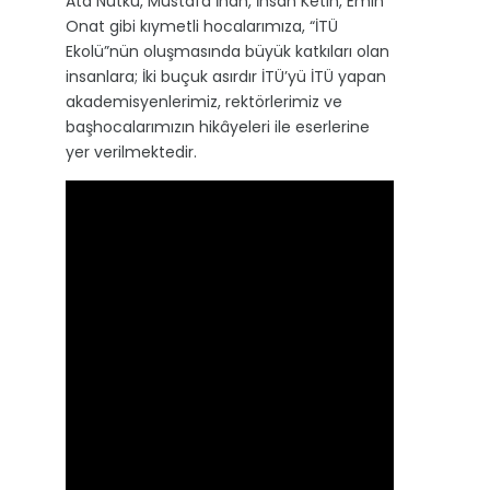
Ata Nutku, Mustafa İnan, İhsan Ketin, Emin
Onat gibi kıymetli hocalarımıza, “İTÜ
Ekolü”nün oluşmasında büyük katkıları olan
insanlara; İki buçuk asırdır İTÜ’yü İTÜ yapan
akademisyenlerimiz, rektörlerimiz ve
başhocalarımızın hikâyeleri ile eserlerine
yer verilmektedir.