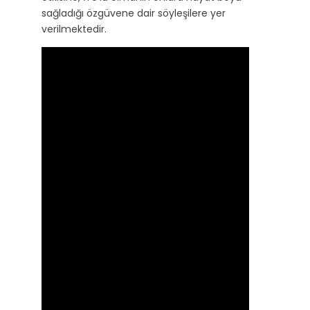
sağladığı özgüvene dair söyleşilere yer
verilmektedir.